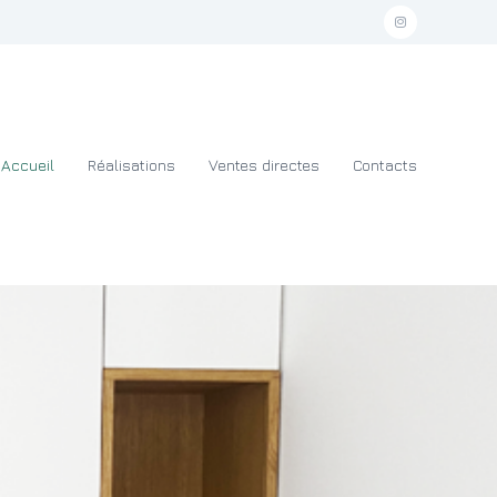
i
n
s
t
a
Accueil
Réalisations
Ventes directes
Contacts
g
r
a
m