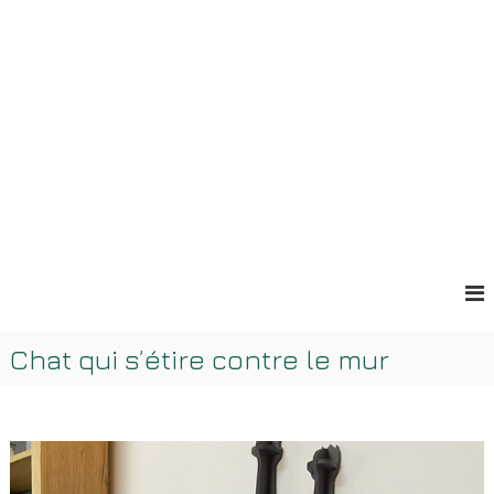
A
l
l
e
r
a
u
c
o
n
t
e
n
u
Chat qui s’étire contre le mur