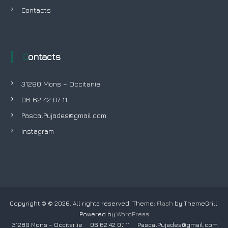
e
Contacts
l
’
Contacts
a
31280 Mons – Occitanie
r
06 62 42 07 11
t
PascalPujades@gmail.com
Instagram
i
c
l
e
Copyright © © 2026.
All rights reserved. Theme:
Flash
by ThemeGrill.
Powered by
WordPress
31280 Mons – Occitanie
06 62 42 07 11
PascalPujades@gmail.com