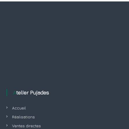
a
v
i
g
a
t
i
o
Atelier Pujades
n
Accueil
d
Réalisations
Ventes directes