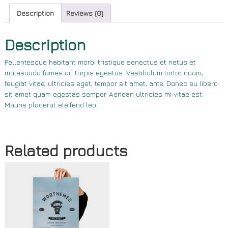
i
n
Description
Reviews (0)
j
a
Description
q
u
Pellentesque habitant morbi tristique senectus et netus et
a
malesuada fames ac turpis egestas. Vestibulum tortor quam,
n
feugiat vitae, ultricies eget, tempor sit amet, ante. Donec eu libero
t
sit amet quam egestas semper. Aenean ultricies mi vitae est.
i
Mauris placerat eleifend leo.
t
y
Related products