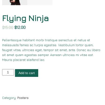
Flying Ninja
$
15.00
$
12.00
Pellentesque habitant morbi tristique senectus et netus et
malesuada fames ac turpis egestas. Vestibulum tortor quam,
feugiat vitae, ultricies eget, tempor sit amet, ante. Donec eu libero
sit amet quam egestas semper. Aenean ultricies mi vitae est.
Mauris placerat eleifend leo.
F
Add to cart
l
y
i
n
g
Category:
Posters
N