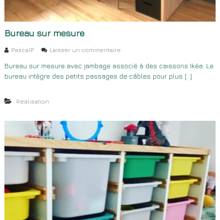
Bureau sur mesure
s
PascalP
Laisser un commentaire
u
Bureau sur mesure avec jambage associé à des caissons Ikéa. Le
r
bureau intègre des petits passages de câbles pour plus […]
B
u
r
Réalisation
e
a
u
s
u
r
m
e
s
u
r
e