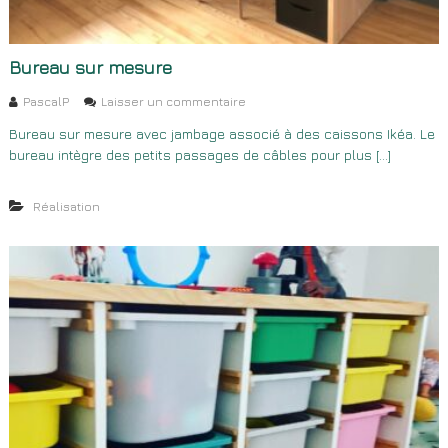
Bureau sur mesure
s
PascalP
Laisser un commentaire
u
Bureau sur mesure avec jambage associé à des caissons Ikéa. Le
r
bureau intègre des petits passages de câbles pour plus […]
B
u
r
Réalisation
e
a
u
s
u
r
m
e
s
u
r
e