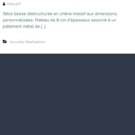
PascalP
Table basse déstructurée en chêne massif aux dimensions
personnalisées. Plateau de 8 cm d’épaisseur, associé à un
piétement métal de […]
,
Accueil
Réalisation